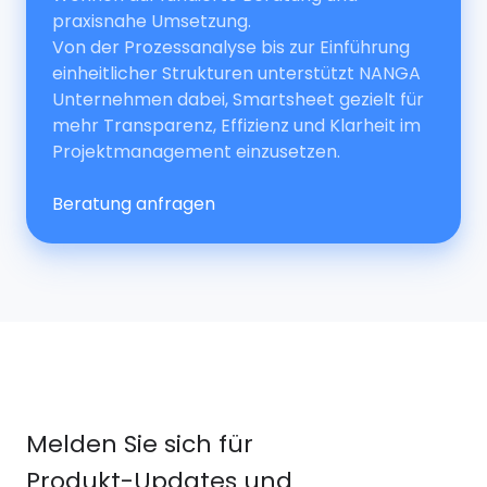
Rosenheim; Hallbergmoos dient als Lager &
praxisnahe Umsetzung.
Logistik inklusive Küchenheimberatung für
Von der Prozessanalyse bis zur Einführung
den Großraum München. Zur erweiterten
einheitlicher Strukturen unterstützt NANGA
Unternehmensgruppe gehört die
Unternehmen dabei, Smartsheet gezielt für
Raumschmiede GmbH mit den Online-Shops
mehr Transparenz, Effizienz und Klarheit im
Garten-und-Freizeit.de, Betten.de und
Projektmanagement einzusetzen.
Piolo.de; bei WEKO stehen der Mensch, ein
starkes Miteinander und soziales
Beratung anfragen
Engagement im Mittelpunkt.
Melden Sie sich für
Produkt-Updates und